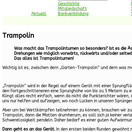
Geschichte
Mitgliedschaft
Aktuell
Bankverbindung
Trampolin
Was macht das Trampolinturnen so besonders? Ist es die Äst
Drehungen wie möglich vorwärts, rückwärts und/oder seitwä
Das alles ist Trampolinturnen!
Wichtig ist es, zwischen dem „Garten-Trampolin“ und dem was man
„Trampolin“ wird in der Regel auf einem Gerät mit einer Sprungflä
den Fortgeschritteneren eine Sprunghöhe von bis zu 5 Metern zu e
Klingt alles recht einfach, wenn da nicht die Punkterichter wären, 
uns nur helfen und aufzeigen, wo noch Lücken in unseren Sprüngen
Aber um bei Wettkämpfen teilnehmen zu können, brauchen wir zunä
Trampolin, dann die Matten drumherum, es soll sich ja keiner ve
Schwerelosigkeit pendeln. Daher bedarf es einer guten Aufwärmu
Dann geht es an das Gerät.
In den ersten beiden Runden gewöhnt m