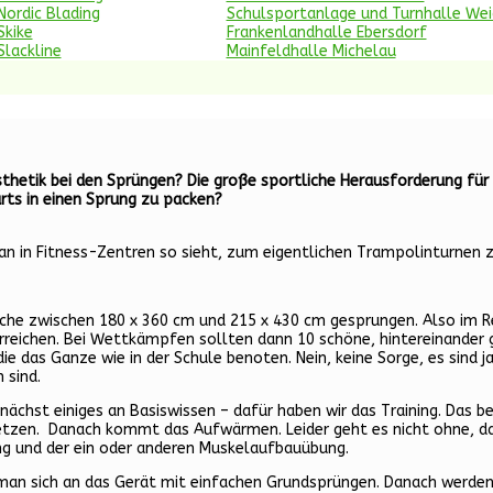
Nordic Blading
Schulsportanlage und Turnhalle We
Skike
Frankenlandhalle Ebersdorf
Slackline
Mainfeldhalle Michelau
hetik bei den Sprüngen? Die große sportliche Herausforderung für 
rts in einen Sprung zu packen?
 in Fitness-Zentren so sieht, zum eigentlichen Trampolinturnen z
che zwischen 180 x 360 cm und 215 x 430 cm gesprungen. Also im Rege
rreichen. Bei Wettkämpfen sollten dann 10 schöne, hintereinander g
die das Ganze wie in der Schule benoten. Nein, keine Sorge, es sind j
 sind.
chst einiges an Basiswissen – dafür haben wir das Training. Das b
rletzen. Danach kommt das Aufwärmen. Leider geht es nicht ohne, 
ng und der ein oder anderen Muskelaufbauübung.
an sich an das Gerät mit einfachen Grundsprüngen. Danach werden 