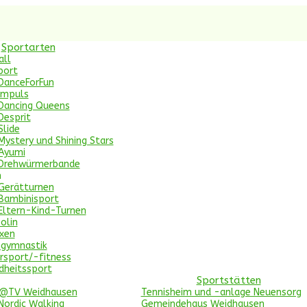
Sportarten
all
port
DanceForFun
Impuls
Dancing Queens
Desprit
Slide
Mystery und Shining Stars
Ayumi
Drehwürmerbande
n
Gerätturnen
Bambinisport
Eltern-Kind-Turnen
olin
xen
ngymnastik
rsport/-fitness
dheitssport
Sportstätten
c@TV Weidhausen
Tennisheim und -anlage Neuensorg
Nordic Walking
Gemeindehaus Weidhausen