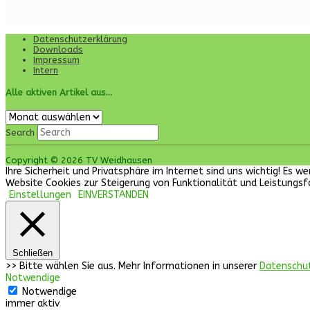
Datenschutzerklärung
Downloads
Impressum
Intern
Alle aktiven Artikel aus…
Alle
aktiven
Search
Artikel
aus…
Copyright © 2026 TV Weidhausen
Ihre Sicherheit und Privatsphäre im Internet sind uns wichtig! Es
Website Cookies zur Steigerung von Funktionalität und Leistungsf
Einstellungen
EINVERSTANDEN
Schließen
>> Bitte wählen Sie aus. Mehr Informationen in unserer
Datenschu
Notwendige
Notwendige
immer aktiv