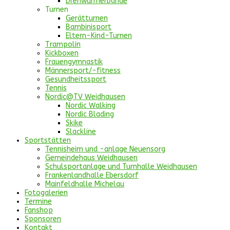
Drehwürmerbande
Turnen
Gerätturnen
Bambinisport
Eltern-Kind-Turnen
Trampolin
Kickboxen
Frauengymnastik
Männersport/-fitness
Gesundheitssport
Tennis
Nordic@TV Weidhausen
Nordic Walking
Nordic Blading
Skike
Slackline
Sportstätten
Tennisheim und -anlage Neuensorg
Gemeindehaus Weidhausen
Schulsportanlage und Turnhalle Weidhausen
Frankenlandhalle Ebersdorf
Mainfeldhalle Michelau
Fotogalerien
Termine
Fanshop
Sponsoren
Kontakt