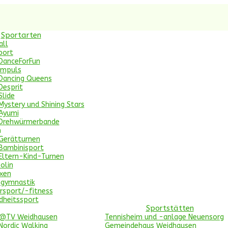
Sportarten
all
port
ic
DanceForFun
Impuls
Dancing Queens
Desprit
Slide
Mystery und Shining Stars
Ayumi
Drehwürmerbande
n
Gerätturnen
Bambinisport
Eltern-Kind-Turnen
olin
xen
ngymnastik
rsport/-fitness
dheitssport
Sportstätten
c@TV Weidhausen
Tennisheim und -anlage Neuensorg
Nordic Walking
Gemeindehaus Weidhausen