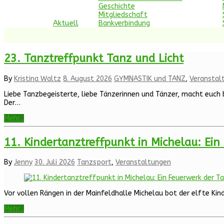
Geschichte
Mitgliedschaft
Aktuell
Bankverbindung
23. Tanztreffpunkt Tanz und Licht
By
Kristina Waltz
8. August 2026
GYMNASTIK und TANZ
,
Veranstal
Liebe Tanzbegeisterte, liebe Tänzerinnen und Tänzer, macht euch 
Der…
Mehr...
11. Kindertanztreffpunkt in Michelau: Ei
By
Jenny
30. Juli 2026
Tanzsport
,
Veranstaltungen
Vor vollen Rängen in der Mainfeldhalle Michelau bot der elfte Ki
Mehr...