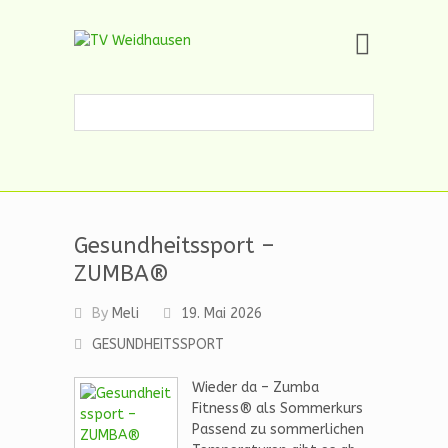
Skip
TV Weidhausen
to
content
Handball, Turnen, Tanzen, Trampolin,
Nordic
Gesundheitssport –
ZUMBA®
By
Meli
19. Mai 2026
GESUNDHEITSSPORT
Wieder da – Zumba
Fitness® als Sommerkurs
Passend zu sommerlichen