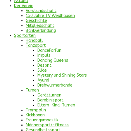
Aktuell
Der Verein
Vorstandschaft
150 Jahre TV Weidhausen
Geschichte
Mitgliedschaft
Bankverbindung
Sportarten
Handball
Tanzsport
DanceForFun
Impuls
Dancing Queens
Desprit
Slide
Mystery und Shining Stars
Ayumi
Drehwürmerbande
Turnen
Gerätturnen
Bambinisport
Eltern-Kind-Turnen
Trampolin
Kickboxen
Frauengymnastik
Männersport/-fitness
Gesundheitssport