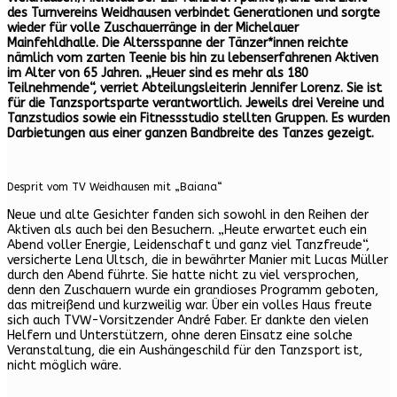
des Turnvereins Weidhausen verbindet Generationen und sorgte
wieder für volle Zuschauerränge in der Michelauer
Mainfehldhalle. Die Altersspanne der Tänzer*innen reichte
nämlich vom zarten Teenie bis hin zu lebenserfahrenen Aktiven
im Alter von 65 Jahren. „Heuer sind es mehr als 180
Teilnehmende“, verriet Abteilungsleiterin Jennifer Lorenz. Sie ist
für die Tanzsportsparte verantwortlich. Jeweils drei Vereine und
Tanzstudios sowie ein Fitnessstudio stellten Gruppen. Es wurden
Darbietungen aus einer ganzen Bandbreite des Tanzes gezeigt.
Desprit vom TV Weidhausen mit „Baiana“
Neue und alte Gesichter fanden sich sowohl in den Reihen der
Aktiven als auch bei den Besuchern. „Heute erwartet euch ein
Abend voller Energie, Leidenschaft und ganz viel Tanzfreude“,
versicherte Lena Ultsch, die in bewährter Manier mit Lucas Müller
durch den Abend führte. Sie hatte nicht zu viel versprochen,
denn den Zuschauern wurde ein grandioses Programm geboten,
das mitreißend und kurzweilig war. Über ein volles Haus freute
sich auch TVW-Vorsitzender André Faber. Er dankte den vielen
Helfern und Unterstützern, ohne deren Einsatz eine solche
Veranstaltung, die ein Aushängeschild für den Tanzsport ist,
nicht möglich wäre.