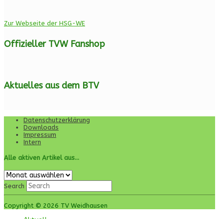
Zur Webseite der HSG-WE
Offizieller TVW Fanshop
Aktuelles aus dem BTV
Datenschutzerklärung
Downloads
Impressum
Intern
Alle aktiven Artikel aus…
Alle
aktiven
Search
Artikel
aus…
Copyright © 2026 TV Weidhausen