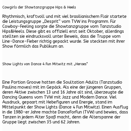
Cowgirls der Showtanzgruppe Hips & Heels
Rhythmisch, kraftvoll und mit viel brasilianischem Flair startete
die Leistungsgruppe „Desprit“ vom TVW ins Programm. Für
Cowboy-Feeling sorgte die Showtanzgruppe vom Tanzstudio
Hips&Heels. Diese gibt es offiziell erst seit Oktober, allerdings
stellten sie eindrucksvoll unter Beweis, dass die Truppe vom
Line-Dance-Fieber richtig gepackt wurde. Sie steckten mit ihrer
Show förmlich das Publikum an.
Show Lights von Dance 4 Fun Mitwitz mit „Heroes“
Eine Portion Groove hatten die Soultation Adults (Tanzstudio
Paulina moves) mit im Gepäck. Als eine der jüngeren Gruppen,
deren Aktive zwischen 13 und 16 Jahre alt sind, überzeugte die
Dancing Queens vom TVW mit Jazz und Modern Dance. Viel
Ausdruck, gepaart mit Hebefiguren und Energie, stand im
Mittelpunkt der Show Lights (Dance 4 Fun Mitwitz). Einen Ausflug
in die 1980-er Jahre machte DanceForFun (TVW) und bewies, dass
Tanzen in jedem Alter Spaß macht, denn die Alterspanne der
Gruppe liegt zwischen 35 und 62 Jahren.