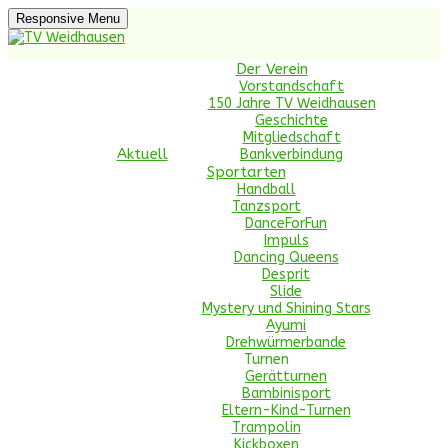
Skip
Responsive Menu
to
content
TV Weidhausen
Der Verein
Vorstandschaft
150 Jahre TV Weidhausen
Geschichte
Handball, Turnen, Tanzen, Trampolin, Nordic
Mitgliedschaft
Aktuell
Bankverbindung
Sportarten
Handball
Tanzsport
DanceForFun
Impuls
Dancing Queens
Desprit
Slide
Mystery und Shining Stars
Ayumi
Drehwürmerbande
Turnen
Gerätturnen
Bambinisport
Eltern-Kind-Turnen
Trampolin
Kickboxen