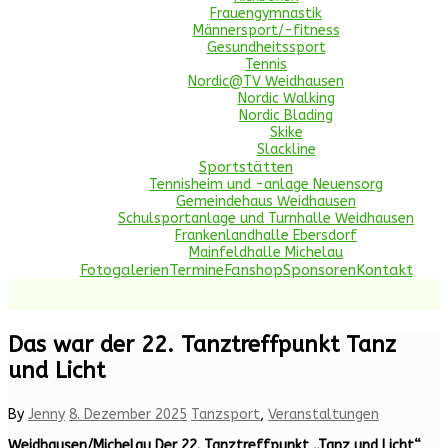
Frauengymnastik
Männersport/-fitness
Gesundheitssport
Tennis
Nordic@TV Weidhausen
Nordic Walking
Nordic Blading
Skike
Slackline
Sportstätten
Tennisheim und -anlage Neuensorg
Gemeindehaus Weidhausen
Schulsportanlage und Turnhalle Weidhausen
Frankenlandhalle Ebersdorf
Mainfeldhalle Michelau
Fotogalerien
Termine
Fanshop
Sponsoren
Kontakt
Das war der 22. Tanztreffpunkt Tanz
und Licht
By
Jenny
8. Dezember 2025
Tanzsport
,
Veranstaltungen
Weidhausen/Michelau
Der 22. Tanztreffpunkt „Tanz und Licht“