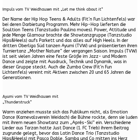
Impuls vom TV Weidhausen mit „Let me think about it“
Der Name der Hip Hop Teens & Adults (Fit´n Fun Lichtenfels) war
bei deren Darbietung Programm. Mehr Hip-Hop lieferten die
Soultion Teens (Tanzstudio Paulina moves). Power, Attitude und
jede Menge Glamour brachte die Showtanzgruppe (Tanzstudio
Hips&Heels) aufs Parkett und das alles auf High Heels. In der
dritten Oberliga Süd tanzen Ayumi (TVW) und präsentierten ihren
Turniertanz „Mother Nature“ der vergangen Saison. Impuls (TVW)
ist seit vielen Jahren eine feste Größe im Jazz- und Modern
Dance und zeigte mit Ausdruck, Technik und Dynamik, was in
dieser Gruppe steckt. Auch die Zumba Crew (Fit´n Fun
Lichtenfels) vereint mit Aktiven zwischen 20 und 65 Jahren die
Generationen.
Ayumi vom TV Weidhausen mit
„Thunderstruck“
Warm anziehen musste sich das Publikum nicht, als Emotion
Dance (Karnevalsverein Weidach) die Bühne rockte, denn sie luden
mit ihrem neuen Showtanz zum „Aprés-Ski“ ein. Verschiedene
Lieder aus Tarzan hatte Just Dance (1. FC Trieb) ihrem Beitrag
zugrunde gelegt, bevor das Latin Dance Trio (Tanzstudio
Hips&Heels) mit Pasco Doble, Samba und Co mitten ins Herz