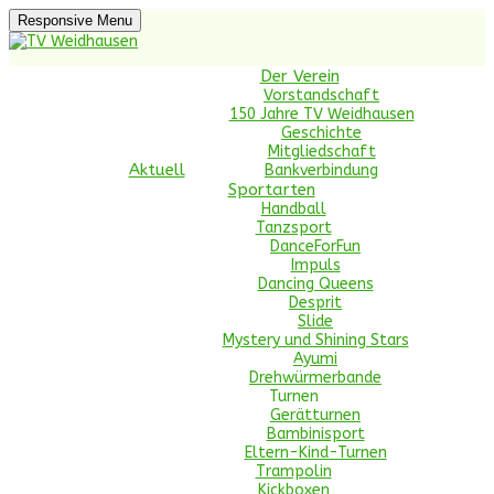
Skip
Responsive Menu
to
content
TV Weidhausen
Der Verein
Vorstandschaft
150 Jahre TV Weidhausen
Geschichte
Handball, Turnen, Tanzen, Trampolin, Nordic
Mitgliedschaft
Aktuell
Bankverbindung
Sportarten
Handball
Tanzsport
DanceForFun
Impuls
Dancing Queens
Desprit
Slide
Mystery und Shining Stars
Ayumi
Drehwürmerbande
Turnen
Gerätturnen
Bambinisport
Eltern-Kind-Turnen
Trampolin
Kickboxen