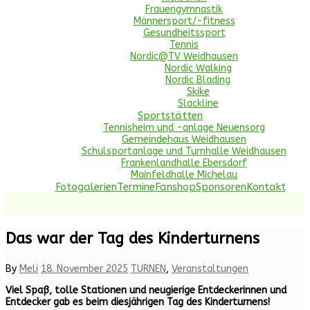
Frauengymnastik
Männersport/-fitness
Gesundheitssport
Tennis
Nordic@TV Weidhausen
Nordic Walking
Nordic Blading
Skike
Slackline
Sportstätten
Tennisheim und -anlage Neuensorg
Gemeindehaus Weidhausen
Schulsportanlage und Turnhalle Weidhausen
Frankenlandhalle Ebersdorf
Mainfeldhalle Michelau
Fotogalerien
Termine
Fanshop
Sponsoren
Kontakt
Das war der Tag des Kinderturnens
By
Meli
18. November 2025
TURNEN
,
Veranstaltungen
Viel Spaß, tolle Stationen und neugierige Entdeckerinnen und
Entdecker gab es beim diesjährigen Tag des Kinderturnens!