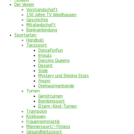
Der Verein
Vorstandschaft
150 Jahre TV Weidhausen
Geschichte
Mitgliedschaft
Bankverbindung
Sportarten
Handball
Tanzsport
DanceForFun
Impuls
Dancing Queens
Desprit
Slide
Mystery und Shining Stars
Ayumi
Drehwürmerbande
Turnen
Gerätturnen
Bambinisport
Eltern-Kind-Turnen
Trampolin
Kickboxen
Frauengymnastik
Männersport/-fitness
Gesundheitssport