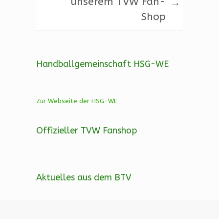
unserem TVW Fan-
→
p
Shop
p
Handballgemeinschaft HSG-WE
Zur Webseite der HSG-WE
Offizieller TVW Fanshop
Aktuelles aus dem BTV