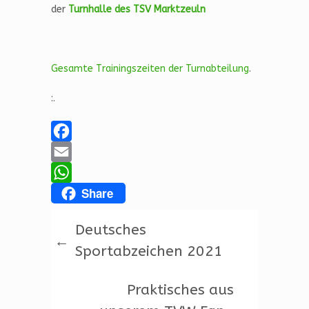
der
Turnhalle des TSV Marktzeuln
Gesamte Trainingszeiten der Turnabteilung
.
:.
F
a
E
Share
c
m
W
e
a
h
Deutsches
b
i
a
←
Sportabzeichen 2021
o
l
t
o
s
Praktisches aus
k
A