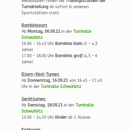
Weidhausen finden die
Trainingsstunden der
Turnabteilung
ab sofort in anderen
Sportstätten statt.
B
ambinisport
Ab
Montag, 06.09.21
in der
Turnhalle
Schwürbitz
16.00 – 16.45 Uhr
Bambinis klein
(3 – 4,5
Jahre)
17.00 – 18.00 Uhr
Bambinis groß
(4,5 – 6
Jahre)
Eltern-Kind-Turnen
Ab
Donnerstag, 16.09.21
von 16.45 – 17.45
Uhr in der
Turnhalle Schwürbitz
Gerätturnen
Ab
Samstag
,
18.09.21
in der
Turnhalle
Schwürbitz
13.00 – 14.30 Uhr
Kinder
ab 1. Klasse
Kickboxen