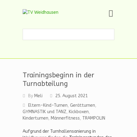
Skip
TV Weidhausen
to
content
Handball, Turnen, Tanzen, Trampolin,
Nordic
Trainingsbeginn in der
Turnabteilung
By
Meli
25. August 2021
Eltern-Kind-Turnen
,
Gerätturnen
,
GYMNASTIK und TANZ
,
Kickboxen
,
Kinderturnen
,
Männerfitness
,
TRAMPOLIN
Aufgrund der Turnhallensanierung in