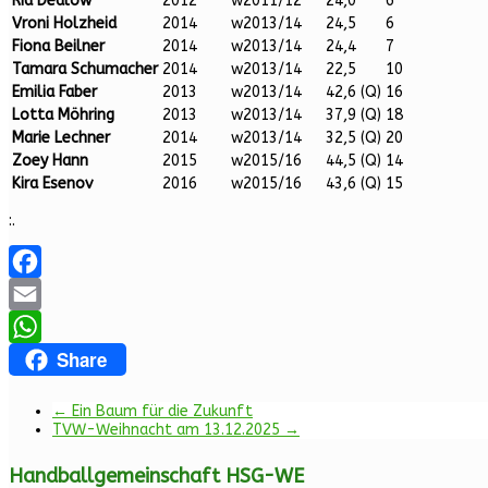
Ria Dedlow
2012
w2011/12
24,0
6
Vroni Holzheid
2014
w2013/14
24,5
6
Fiona Beilner
2014
w2013/14
24,4
7
Tamara Schumacher
2014
w2013/14
22,5
10
Emilia Faber
2013
w2013/14
42,6 (Q)
16
Lotta Möhring
2013
w2013/14
37,9 (Q)
18
Marie Lechner
2014
w2013/14
32,5 (Q)
20
Zoey Hann
2015
w2015/16
44,5 (Q)
14
Kira Esenov
2016
w2015/16
43,6 (Q)
15
:.
Facebook
Email
Share
WhatsApp
←
Ein Baum für die Zukunft
TVW-Weihnacht am 13.12.2025
→
Handballgemeinschaft HSG-WE