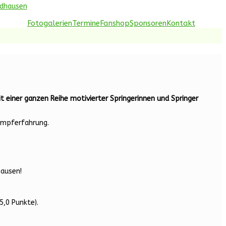
idhausen
Fotogalerien
Termine
Fanshop
Sponsoren
Kontakt
 einer ganzen Reihe motivierter Springerinnen und Springer
ampferfahrung.
hausen!
5,0 Punkte).