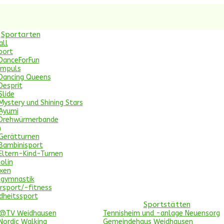
Sportarten
all
port
DanceForFun
Impuls
Dancing Queens
Desprit
Slide
Mystery und Shining Stars
Ayumi
Drehwürmerbande
n
Gerätturnen
Bambinisport
Eltern-Kind-Turnen
olin
xen
ngymnastik
rsport/-fitness
dheitssport
Sportstätten
c@TV Weidhausen
Tennisheim und -anlage Neuensorg
Nordic Walking
Gemeindehaus Weidhausen