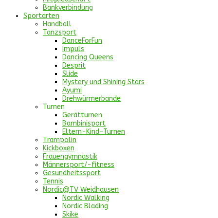
Bankverbindung
Sportarten
Handball
Tanzsport
DanceForFun
Impuls
Dancing Queens
Desprit
Slide
Mystery und Shining Stars
Ayumi
Drehwürmerbande
Turnen
Gerätturnen
Bambinisport
Eltern-Kind-Turnen
Trampolin
Kickboxen
Frauengymnastik
Männersport/-fitness
Gesundheitssport
Tennis
Nordic@TV Weidhausen
Nordic Walking
Nordic Blading
Skike