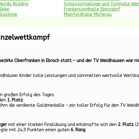
Nordic Blading
Schulsportanlage und Turnhalle We
Skike
Frankenlandhalle Ebersdorf
Slackline
Mainfeldhalle Michelau
einzelwettkampf
zirks Oberfranken in Ebrach statt – und der TV Weidhausen war mit
 Weidhäuser Kinder tolle Leistungen und sammelten wertvolle Wettk
n großen Erfolg des Tages.
 den
1. Platz
.
ihm die verdiente Goldmedaille – ein toller Erfolg für den TV Weid
rger
mit einer starken Finalübung und erkämpfte sich den
2. Platz
(2
legte mit 24,0 Punkten einen guten
6. Rang
.