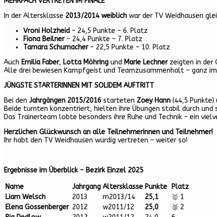
MEHRFACH VERTRETEN IM FINALE
In der Altersklasse
2013/2014 weiblich
war der TV Weidhausen glei
Vroni Holzheid
– 24,5 Punkte – 6. Platz
Fiona Beilner
– 24,4 Punkte – 7. Platz
Tamara Schumacher
– 22,5 Punkte – 10. Platz
Auch
Emilia Faber
,
Lotta Möhring
und
Marie Lechner
zeigten in der
Alle drei bewiesen Kampfgeist und Teamzusammenhalt – ganz im S
JÜNGSTE STARTERINNEN MIT SOLIDEM AUFTRITT
Bei den
Jahrgängen 2015/2016
starteten
Zoey Hann
(44,5 Punkte)
Beide turnten konzentriert, hielten ihre Übungen stabil durch 
Das Trainerteam lobte besonders ihre Ruhe und Technik – ein viel
Herzlichen Glückwunsch an alle Teilnehmerinnen und Teilnehmer!
Ihr habt den TV Weidhausen würdig vertreten – weiter so!
Ergebnisse im Überblick – Bezirk Einzel 2025
Name
Jahrgang
Altersklasse
Punkte
Platz
Liam Welsch
2013
m2013/14
25,1
🥇 1
Elena Gossenberger
2012
w2011/12
25,0
🥈 2