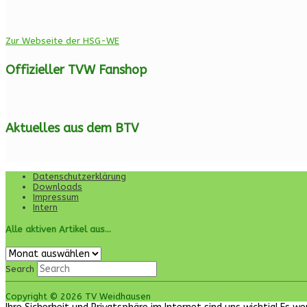
Zur Webseite der HSG-WE
Offizieller TVW Fanshop
Aktuelles aus dem BTV
Datenschutzerklärung
Downloads
Impressum
Intern
Alle aktiven Artikel aus…
Alle
aktiven
Search
Artikel
aus…
Copyright © 2026 TV Weidhausen