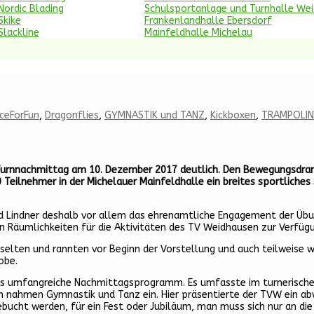
Nordic Blading
Schulsportanlage und Turnhalle We
Skike
Frankenlandhalle Ebersdorf
Slackline
Mainfeldhalle Michelau
ceForFun
,
Dragonflies
,
GYMNASTIK und TANZ
,
Kickboxen
,
TRAMPOLIN
urnnachmittag am 10. Dezember 2017 deutlich. Den Bewegungsdrang d
50 Teilnehmer in der Michelauer Mainfeldhalle ein breites sportlic
d Lindner deshalb vor allem das ehrenamtliche Engagement der Übung
Räumlichkeiten für die Aktivitäten des TV Weidhausen zur Verfügu
elten und rannten vor Beginn der Vorstellung und auch teilweise wä
obe.
das umfangreiche Nachmittagsprogramm. Es umfasste im turnerische
en nahmen Gymnastik und Tanz ein. Hier präsentierte der TVW ein 
bucht werden, für ein Fest oder Jubiläum, man muss sich nur an die