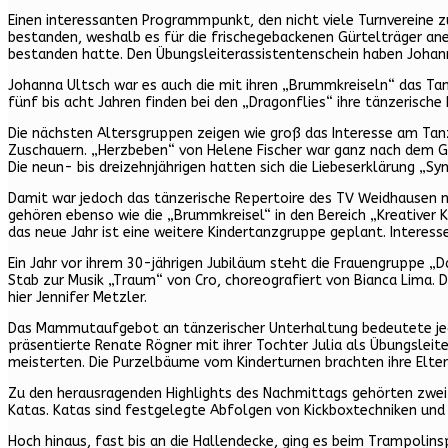
Einen interessanten Programmpunkt, den nicht viele Turnvereine z
bestanden, weshalb es für die frischegebackenen Gürtelträger aner
bestanden hatte. Den Übungsleiterassistentenschein haben Johanna
Johanna Ultsch war es auch die mit ihren „Brummkreiseln“ das Tanz
fünf bis acht Jahren finden bei den „Dragonflies“ ihre tänzerische
Die nächsten Altersgruppen zeigen wie groß das Interesse am Tanz 
Zuschauern. „Herzbeben“ von Helene Fischer war ganz nach dem Ges
Die neun- bis dreizehnjährigen hatten sich die Liebeserklärung 
Damit war jedoch das tänzerische Repertoire des TV Weidhausen no
gehören ebenso wie die „Brummkreisel“ in den Bereich „Kreativer K
das neue Jahr ist eine weitere Kindertanzgruppe geplant. Interes
Ein Jahr vor ihrem 30-jährigen Jubiläum steht die Frauengruppe „
Stab zur Musik „Traum“ von Cro, choreografiert von Bianca Lima. 
hier Jennifer Metzler.
Das Mammutaufgebot an tänzerischer Unterhaltung bedeutete jedo
präsentierte Renate Rögner mit ihrer Tochter Julia als Übungslei
meisterten. Die Purzelbäume vom Kinderturnen brachten ihre Elter
Zu den herausragenden Highlights des Nachmittags gehörten zweif
Katas. Katas sind festgelegte Abfolgen von Kickboxtechniken und 
Hoch hinaus, fast bis an die Hallendecke, ging es beim Trampolinsp