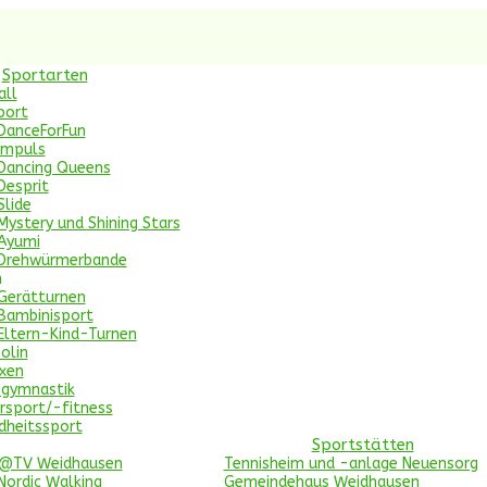
Sportarten
all
port
DanceForFun
Impuls
Dancing Queens
Desprit
Slide
Mystery und Shining Stars
Ayumi
Drehwürmerbande
n
Gerätturnen
Bambinisport
Eltern-Kind-Turnen
olin
xen
ngymnastik
rsport/-fitness
dheitssport
Sportstätten
c@TV Weidhausen
Tennisheim und -anlage Neuensorg
Nordic Walking
Gemeindehaus Weidhausen