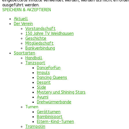
eingebettete Inhalte verwendet werden, werden als nicht erforderl
ausgeführt werden.
SPEICHERN & AKZEPTIEREN
Aktuell
Der Verein
Vorstandschaft
150 Jahre TV Weidhausen
Geschichte
Mitgliedschaft
Bankverbindung
Sportarten
Handball
Tanzsport
DanceForFun
Impuls
Dancing Queens
Desprit
Slide
Mystery und Shining Stars
Ayumi
Drehwürmerbande
Turnen
Gerätturnen
Bambinisport
Eltern-Kind-Turnen
Trampolin