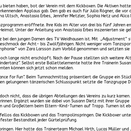
u bieten haben, bot der Verein mit dem Kickboxen. Die Aktiven hat
kennenden Applaus gab. Den gab es auch für Julia Rögner, die vor d
 Ultsch, Anastasia Erbes, Jennifer Metzler, Sophia Hetz und Alica 
programm eröffnete. Ihre Kids im Alter von drei bis fünf Jahren en
 Heimat. Unter der Anleitung von Anastasia Erbes inszenierten sie g
bei den jungen Damen des TV Weidhausen ist. Mit „Adjustment“ stell
chmack der Acht- bis Zwölfjährigen. Nicht weniger vom Tanzsport b
„Symphonie“ von Zara Larsson zum Vorbild genommen und setzten sie
ch lange nicht erschöpft. Nach der Pause stellten sich weitere Alt
indertanz“. Selbst erste Ballettelemente hatte ihre Trainerin Susan
senten können sich jetzt schon melden.
Dance for Fun“. Beim Turnnachmittag präsentiert die Gruppe ein Stü
Den gelungenen tänzerischen Schlusspunkt setzte die Tanzgruppe Da
ch nicht, dass die übrigen Abteilungen des Vereins zu kurz kame
terinnen. Ergänzt wurden sie dabei von Susann Dietz mit ihrer Grup
n und Großeltern beim Eltern-Kind-Turnen auf Trapp. Turnen ist eb
ellos das Kickboxen und das Trampolinspringen. Die Kickboxer unt
fester Bestandteil jeder Gürtelprüfung.
ringen. Hier hatte das Trainerteam Michael Hirth, Lucas Müller und 