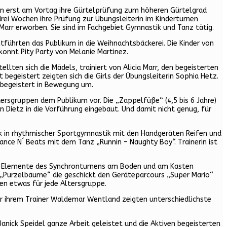
ten erst am Vortag ihre Gürtelprüfung zum höheren Gürtelgrad
rei Wochen ihre Prüfung zur Übungsleiterin im Kinderturnen
Marr erworben. Sie sind im Fachgebiet Gymnastik und Tanz tätig.
tführten das Publikum in die Weihnachtsbäckerei. Die Kinder von
ekonnt Pity Party von Melanie Martinez.
ten sich die Mädels, trainiert von Alicia Marr, den begeisterten
egeistert zeigten sich die Girls der Übungsleiterin Sophia Hetz.
 begeistert in Bewegung um.
ersgruppen dem Publikum vor. Die „Zappelfüße“ (4,5 bis 6 Jahre)
n Dietz in die Vorführung eingebaut. Und damit nicht genug, für
ck in rhythmischer Sportgymnastik mit den Handgeräten Reifen und
nce N´ Beats mit dem Tanz „Runnin – Naughty Boy“. Trainerin ist
n. Elemente des Synchronturnens am Boden und am Kasten
pe „Purzelbäume“ die geschickt den Geräteparcours „Super Mario“
en etwas für jede Altersgruppe.
er ihrem Trainer Waldemar Wentland zeigten unterschiedlichste
Janick Speidel ganze Arbeit geleistet und die Aktiven begeisterten