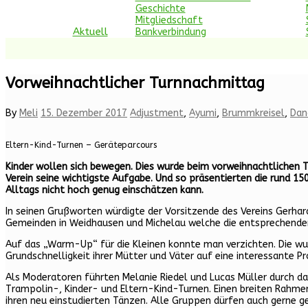
Geschichte
Mitgliedschaft
Aktuell
Bankverbindung
Vorweihnachtlicher Turnnachmittag
By
Meli
15. Dezember 2017
Adjustment
,
Ayumi
,
Brummkreisel
,
Dan
Eltern-Kind-Turnen – Geräteparcours
Kinder wollen sich bewegen. Dies wurde beim vorweihnachtlichen T
Verein seine wichtigste Aufgabe. Und so präsentierten die rund 1
Alltags nicht hoch genug einschätzen kann.
In seinen Grußworten würdigte der Vorsitzende des Vereins Gerhar
Gemeinden in Weidhausen und Michelau welche die entsprechenden 
Auf das „Warm-Up“ für die Kleinen konnte man verzichten. Die wus
Grundschnelligkeit ihrer Mütter und Väter auf eine interessante Pr
Als Moderatoren führten Melanie Riedel und Lucas Müller durch 
Trampolin-, Kinder- und Eltern-Kind-Turnen. Einen breiten Rahm
ihren neu einstudierten Tänzen. Alle Gruppen dürfen auch gerne ge