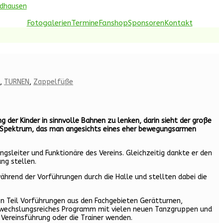
idhausen
Fotogalerien
Termine
Fanshop
Sponsoren
Kontakt
,
TURNEN
,
Zappelfüße
er Kinder in sinnvolle Bahnen zu lenken, darin sieht der große
hes Spektrum, das man angesichts eines eher bewegungsarmen
sleiter und Funktionäre des Vereins. Gleichzeitig dankte er den
ng stellen.
hrend der Vorführungen durch die Halle und stellten dabei die
n Teil Vorführungen aus den Fachgebieten Gerätturnen,
abwechslungsreiches Programm mit vielen neuen Tanzgruppen und
 Vereinsführung oder die Trainer wenden.