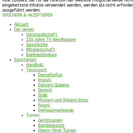
Alle Cookies, die für die Funktion der Website möglicherweise n
eingebettete Inhalte verwendet werden, werden als nicht erforderl
ausgeführt werden.
SPEICHERN & AKZEPTIEREN
Aktuell
Der Verein
Vorstandschaft
150 Jahre TV Weidhausen
Geschichte
Mitgliedschaft
Bankverbindung
Sportarten
Handball
Tanzsport
DanceForFun
Impuls
Dancing Queens
Desprit
Slide
Mystery und Shining Stars
Ayumi
Drehwürmerbande
Turnen
Gerätturnen
Bambinisport
Eltern-Kind-Turnen