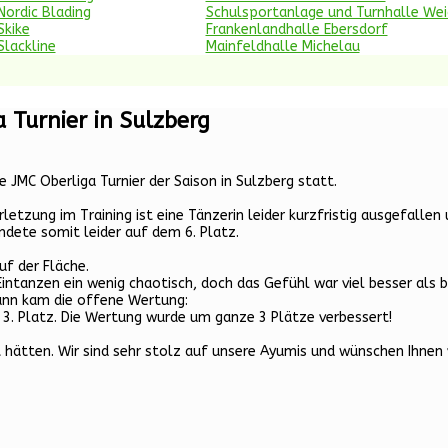
Nordic Blading
Schulsportanlage und Turnhalle We
Skike
Frankenlandhalle Ebersdorf
Slackline
Mainfeldhalle Michelau
a Turnier in Sulzberg
JMC Oberliga Turnier der Saison in Sulzberg statt.
rletzung im Training ist eine Tänzerin leider kurzfristig ausgefall
ete somit leider auf dem 6. Platz.
f der Fläche.
Eintanzen ein wenig chaotisch, doch das Gefühl war viel besser als 
ann kam die offene Wertung:
3. Platz. Die Wertung wurde um ganze 3 Plätze verbessert!
t hätten. Wir sind sehr stolz auf unsere Ayumis und wünschen Ihnen v