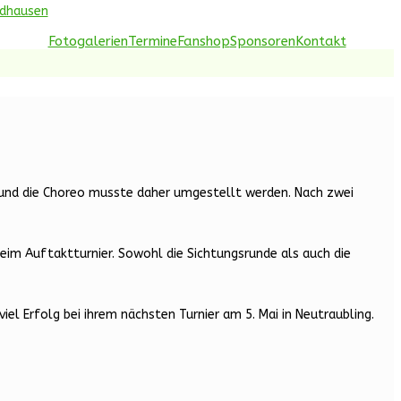
idhausen
Fotogalerien
Termine
Fanshop
Sponsoren
Kontakt
en und die Choreo musste daher umgestellt werden. Nach zwei
beim Auftaktturnier. Sowohl die Sichtungsrunde als auch die
iel Erfolg bei ihrem nächsten Turnier am 5. Mai in Neutraubling.