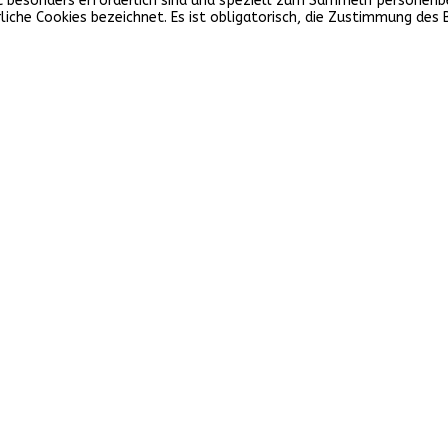
icht besonders erforderlich sind und speziell zum Sammeln persone
iche Cookies bezeichnet. Es ist obligatorisch, die Zustimmung des 