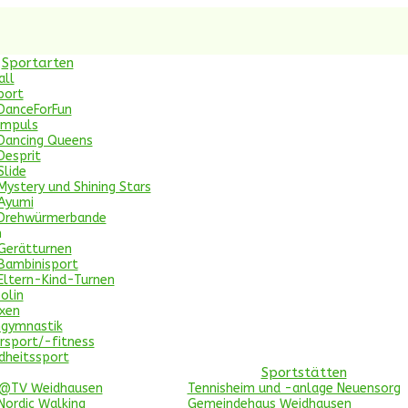
Sportarten
all
port
DanceForFun
Impuls
Dancing Queens
Desprit
Slide
Mystery und Shining Stars
Ayumi
Drehwürmerbande
n
Gerätturnen
Bambinisport
Eltern-Kind-Turnen
olin
xen
ngymnastik
rsport/-fitness
dheitssport
Sportstätten
c@TV Weidhausen
Tennisheim und -anlage Neuensorg
Nordic Walking
Gemeindehaus Weidhausen