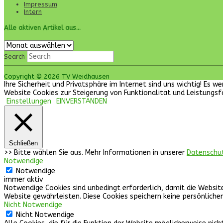
Impressum
Intern
Alle aktiven Artikel aus…
Alle
aktiven
Search
Artikel
aus…
Copyright © 2026 TV Weidhausen
Ihre Sicherheit und Privatsphäre im Internet sind uns wichtig! Es
Website Cookies zur Steigerung von Funktionalität und Leistungsf
Einstellungen
EINVERSTANDEN
Schließen
>> Bitte wählen Sie aus. Mehr Informationen in unserer
Datenschu
Notwendige
Notwendige
immer aktiv
Notwendige Cookies sind unbedingt erforderlich, damit die Websit
Website gewährleisten. Diese Cookies speichern keine persönliche
Nicht Notwendige
Nicht Notwendige