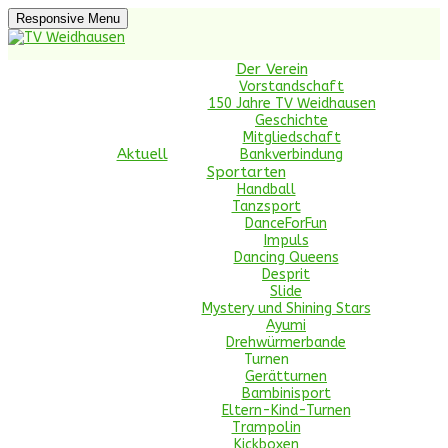
Skip
Responsive Menu
to
content
TV Weidhausen
Der Verein
Vorstandschaft
150 Jahre TV Weidhausen
Geschichte
Handball, Turnen, Tanzen, Trampolin, Nordic
Mitgliedschaft
Aktuell
Bankverbindung
Sportarten
Handball
Tanzsport
DanceForFun
Impuls
Dancing Queens
Desprit
Slide
Mystery und Shining Stars
Ayumi
Drehwürmerbande
Turnen
Gerätturnen
Bambinisport
Eltern-Kind-Turnen
Trampolin
Kickboxen