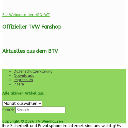
Zur Webseite der HSG-WE
Offizieller TVW Fanshop
Aktuelles aus dem BTV
Datenschutzerklärung
Downloads
Impressum
Intern
Alle aktiven Artikel aus…
Alle
aktiven
Search
Artikel
aus…
Copyright © 2026 TV Weidhausen
Ihre Sicherheit und Privatsphäre im Internet sind uns wichtig! Es