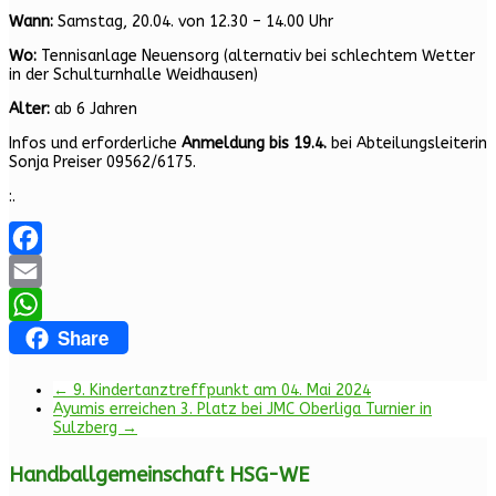
Wann:
Samstag, 20.04. von 12.30 – 14.00 Uhr
Wo:
Tennisanlage Neuensorg (alternativ bei schlechtem Wetter
in der Schulturnhalle Weidhausen)
Alter:
ab 6 Jahren
Infos und erforderliche
Anmeldung bis 19.4.
bei Abteilungsleiterin
Sonja Preiser 09562/6175.
:.
Facebook
Email
Share
WhatsApp
←
9. Kindertanztreffpunkt am 04. Mai 2024
Ayumis erreichen 3. Platz bei JMC Oberliga Turnier in
Sulzberg
→
Handballgemeinschaft HSG-WE