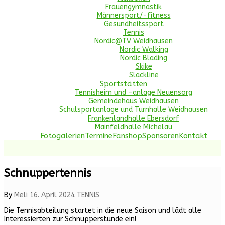
Frauengymnastik
Männersport/-fitness
Gesundheitssport
Tennis
Nordic@TV Weidhausen
Nordic Walking
Nordic Blading
Skike
Slackline
Sportstätten
Tennisheim und -anlage Neuensorg
Gemeindehaus Weidhausen
Schulsportanlage und Turnhalle Weidhausen
Frankenlandhalle Ebersdorf
Mainfeldhalle Michelau
Fotogalerien
Termine
Fanshop
Sponsoren
Kontakt
Schnuppertennis
By
Meli
16. April 2024
TENNIS
Die Tennisabteilung startet in die neue Saison und lädt alle
Interessierten zur Schnupperstunde ein!